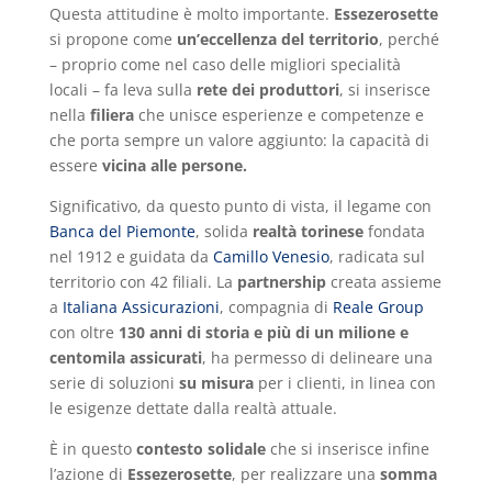
Questa attitudine è molto importante.
Essezerosette
si propone come
un’eccellenza del territorio
, perché
– proprio come nel caso delle migliori specialità
locali – fa leva sulla
rete dei produttori
, si inserisce
nella
filiera
che unisce esperienze e competenze e
che porta sempre un valore aggiunto: la capacità di
essere
vicina alle persone.
Significativo, da questo punto di vista, il legame con
Banca del Piemonte
, solida
realtà torinese
fondata
nel 1912 e guidata da
Camillo Venesio
, radicata sul
territorio con 42 filiali. La
partnership
creata assieme
a
Italiana Assicurazioni
, compagnia di
Reale Group
con oltre
130 anni di storia e più di un milione e
centomila assicurati
, ha permesso di delineare una
serie di soluzioni
su misura
per i clienti, in linea con
le esigenze dettate dalla realtà attuale.
È in questo
contesto solidale
che si inserisce infine
l’azione di
Essezerosette
, per realizzare una
somma