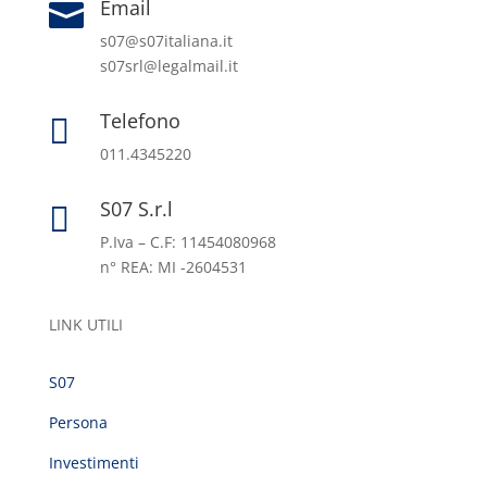
Email

s07@s07italiana.it
s07srl@legalmail.it
Telefono

011.4345220
S07 S.r.l

P.Iva – C.F: 11454080968
n° REA: MI -2604531
LINK UTILI
S07
Persona
Investimenti